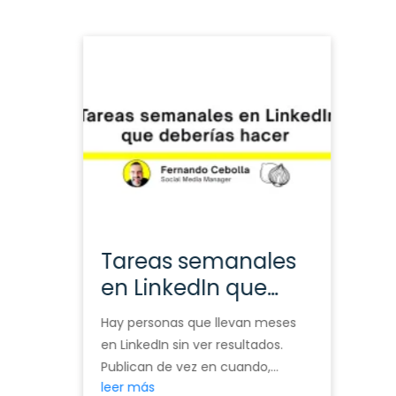
Tareas semanales
en LinkedIn que
deberías hacer si
Hay personas que llevan meses
quieres crecer de
en LinkedIn sin ver resultados.
verdad
Publican de vez en cuando,
leer más
reaccionan a lo que aparece en