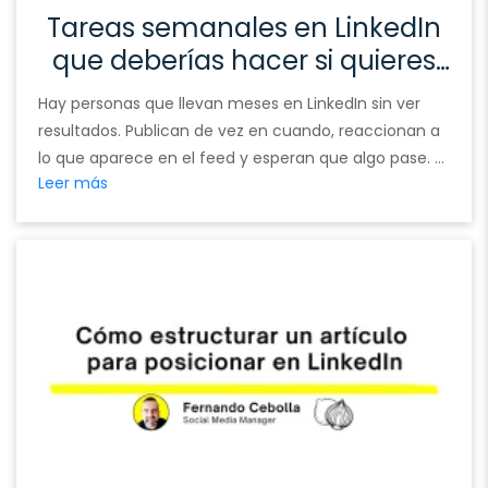
Tareas semanales en LinkedIn
que deberías hacer si quieres
crecer de verdad
Hay personas que llevan meses en LinkedIn sin ver
resultados. Publican de vez en cuando, reaccionan a
lo que aparece en el feed y esperan que algo pase. Y
Leer más
nada pasa. No porque LinkedIn no funcione. Sino
porque LinkedIn no funciona solo. Necesita intención.
Necesita un sistema. Necesita que cada semana
hagas ciertas cosas con …
Continued