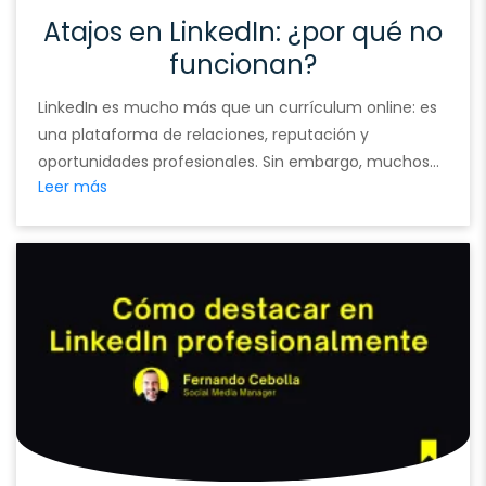
Atajos en LinkedIn: ¿por qué no
funcionan?
LinkedIn es mucho más que un currículum online: es
una plataforma de relaciones, reputación y
oportunidades profesionales. Sin embargo, muchos
Leer más
usuarios caen en la tentación de tomar atajos para
crecer rápido o conseguir visibilidad inmediata.
Aunque pueden dar resultados a corto plazo, a largo
plazo estos atajos dañan tu marca personal y tu
credibilidad. A …
Continued