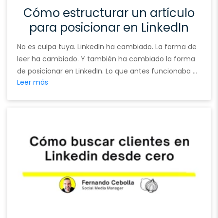
Cómo estructurar un artículo
para posicionar en LinkedIn
No es culpa tuya. LinkedIn ha cambiado. La forma de
leer ha cambiado. Y también ha cambiado la forma
de posicionar en LinkedIn. Lo que antes funcionaba —
Leer más
publicar a diario, usar frases motivacionales, repetir
consejos genéricos— hoy no sirve para destacar. La
plataforma se ha transformado en un espacio donde
la atención es mínima, la …
Continued