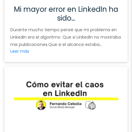
Mi mayor error en LinkedIn ha
sido…
Durante mucho tiempo pensé que mi problema en
LinkedIn era el algoritmo. Que si LinkedIn no mostraba
mis publicaciones.Que si el alcance estaba
Leer más
muerto.Que si solo triunfaban los gurús, los virales o
los que publicaban todos los días. Durante meses —
quizá años— busqué la respuesta fuera. Pero la
verdad era otra. Mi mayor error en …
Continued