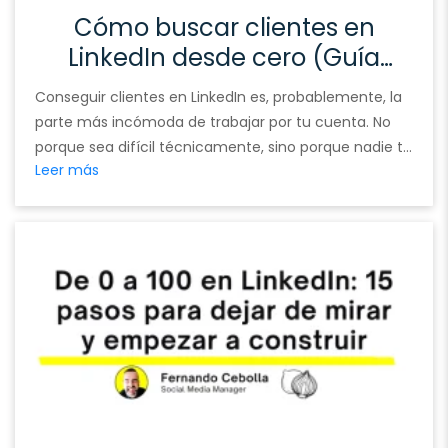
Cómo buscar clientes en
LinkedIn desde cero (Guía
completa)
Conseguir clientes en LinkedIn es, probablemente, la
parte más incómoda de trabajar por tu cuenta. No
porque sea difícil técnicamente, sino porque nadie te
Leer más
ha explicado cómo hacerlo sin parecer insistente,
pesado o desesperado. Y ahí es donde entra LinkedIn.
No como una red social más, sino como un entorno
donde las conversaciones correctas pueden …
Continued