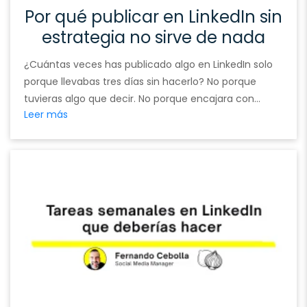
Por qué publicar en LinkedIn sin
estrategia no sirve de nada
¿Cuántas veces has publicado algo en LinkedIn solo
porque llevabas tres días sin hacerlo? No porque
tuvieras algo que decir. No porque encajara con
Leer más
nada. Porque tocaba. Porque alguien te dijo que «hay
que ser constante» y tú entendiste constancia como
frecuencia. Llevo años gestionando perfiles de
founders, consultoras y agencias en LinkedIn. Y el …
Continued