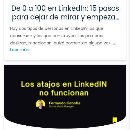
De 0 a 100 en LinkedIn: 15 pasos
para dejar de mirar y empezar
a construir
Hay dos tipos de personas en LinkedIn: las que
consumen y las que construyen. Las primeras
deslizan, reaccionan, quizá comentan alguna vez…
Leer más
pero viven en la superficie. Las segundas incomodan,
prueban, fallan, aprenden… y poco a poco se
convierten en referencia. Si estás leyendo esto,
seguramente quieras estar en el segundo grupo. No
necesitas miles …
Continued