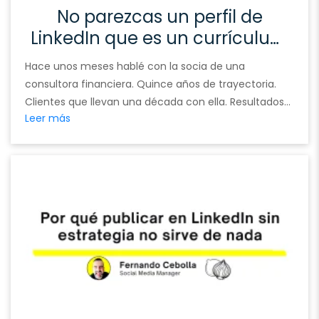
No parezcas un perfil de
LinkedIn que es un currículum
de los 90
Hace unos meses hablé con la socia de una
consultora financiera. Quince años de trayectoria.
Clientes que llevan una década con ella. Resultados
Leer más
que cualquier agencia mataría por enseñar. Entré en
su LinkedIn antes de la llamada. Y no vi nada de eso.
Vi un titular que decía «Socia en [Consultora]». Una
foto de photocall …
Continued