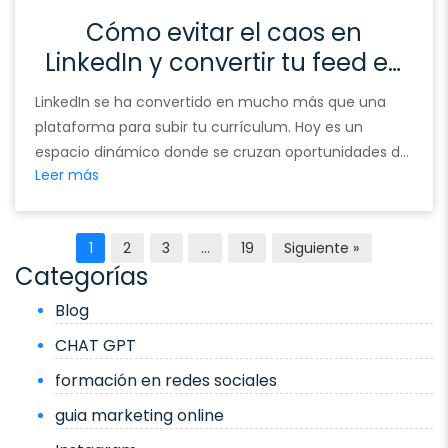
Cómo evitar el caos en
LinkedIn y convertir tu feed en
una herramienta poderosa
LinkedIn se ha convertido en mucho más que una
plataforma para subir tu currículum. Hoy es un
espacio dinámico donde se cruzan oportunidades de
Leer más
trabajo, networking estratégico, aprendizaje continuo
y construcción de marca personal. Pero también
puede ser un caos absoluto: publicaciones repetidas,
1
2
3
…
19
Siguiente »
recomendaciones irrelevantes, notificaciones
Categorías
constantes y un feed que parece un volcán de …
Continued
Blog
CHAT GPT
formación en redes sociales
guia marketing online