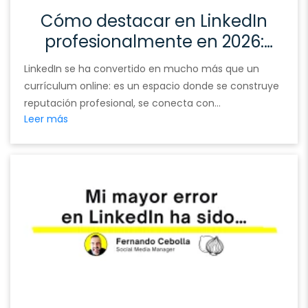
Cómo destacar en LinkedIn
profesionalmente en 2026:
construye valor, conecta y
LinkedIn se ha convertido en mucho más que un
lidera en la era de la IA
currículum online: es un espacio donde se construye
reputación profesional, se conecta con
Leer más
oportunidades y se demuestra valor real. Pero con
millones de usuarios activos en 2026, la pregunta
clave es: ¿Cómo destacar profesionalmente en
LinkedIn sin perder autenticidad ni tiempo? En mi
experiencia, destacar no …
Continued