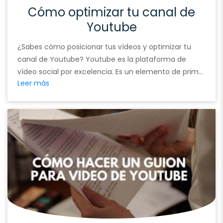
Cómo optimizar tu canal de
Youtube
¿Sabes cómo posicionar tus vídeos y optimizar tu
canal de Youtube? Youtube es la plataforma de
vídeo social por excelencia. Es un elemento de primer
Leer más
orden en nuestra actividad Social Media. Desde su
creación en 2005 (si no conocéis el primer vídeo
subido, aquí lo tenéis: «yo en el zoológico«), mantiene
un dominio total sobre …
Continued