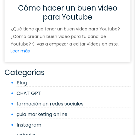
Cómo hacer un buen video
para Youtube
¿Qué tiene que tener un buen video para Youtube?
¿Cómo crear un buen video para tu canal de
Youtube? Si vas a empezar a editar vídeos en este
Leer más
canal, que sepas que es un excelente lugar para
alojar contenidos y posicionarlos. Youtube que es de
Google, es el segundo buscador mundial, tan solo por
Categorías
detrás …
Continued
Blog
CHAT GPT
formación en redes sociales
guia marketing online
Instagram