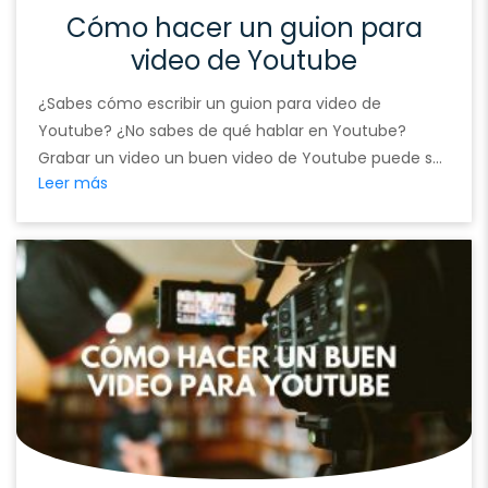
Cómo hacer un guion para
video de Youtube
¿Sabes cómo escribir un guion para video de
Youtube? ¿No sabes de qué hablar en Youtube?
Grabar un video un buen video de Youtube puede ser
Leer más
más o menos fácil con la tecnología que tenemos
ahora. Con cualquier móvil prácticamente, de gama
media y alta, haces unos vídeos increíbles sin
necesidad de mucho equipo. Pero …
Continued