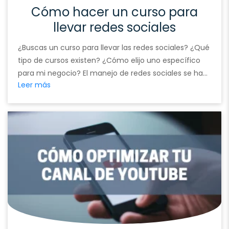
Cómo hacer un curso para
llevar redes sociales
¿Buscas un curso para llevar las redes sociales? ¿Qué
tipo de cursos existen? ¿Cómo elijo uno específico
para mi negocio? El manejo de redes sociales se ha
Leer más
convertido en una habilidad clave en el mundo digital
actual. Empresas, marcas personales y proyectos
independientes recurren a las redes sociales para
aumentar su visibilidad, atraer clientes potenciales …
Continued