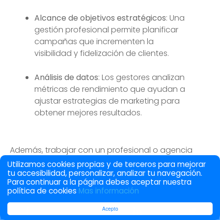
Alcance de objetivos estratégicos
: Una
gestión profesional permite planificar
campañas que incrementen la
visibilidad y fidelización de clientes.
Análisis de datos
: Los gestores analizan
métricas de rendimiento que ayudan a
ajustar estrategias de marketing para
obtener mejores resultados.
Además, trabajar con un profesional o agencia
permite a la empresa mantenerse actualizada en
Utilizamos cookies propias y de terceros para mejorar
tu accesibilidad, personalizar, analizar tu navegación.
tendencias y adaptarse a cambios en algoritmos y
Para continuar a la página debes aceptar nuestra
plataformas.
política de cookies
Mas información
Acepto