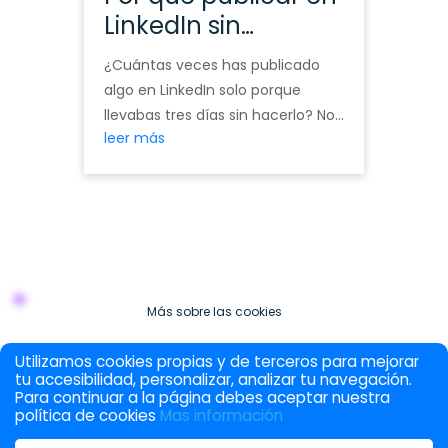
en LinkedIn que
deberías hacer si
Hay personas que llevan meses
quieres crecer de
en LinkedIn sin ver resultados.
verdad
Publican de vez en cuando,
leer más
reaccionan a lo que aparece en
el feed y esperan que algo pase.
Y nada pasa. No porque LinkedIn
no funcione. Sino porque LinkedIn
no funciona solo. Necesita
intención. Necesita un sistema.
Necesita que cada semana
Más sobre las cookies
hagas ciertas cosas con …
Continued
Utilizamos cookies propias y de terceros para mejorar
Política de privacidad
tu accesibilidad, personalizar, analizar tu navegación.
Para continuar a la página debes aceptar nuestra
Política de Cookies
política de cookies
Mas información
2026 Social media calling