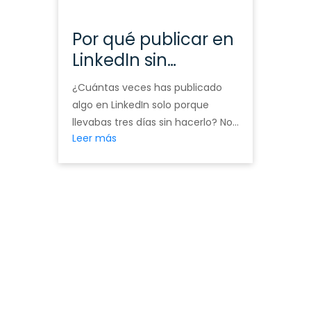
Por qué publicar en
LinkedIn sin
estrategia no sirve
¿Cuántas veces has publicado
de nada
algo en LinkedIn solo porque
llevabas tres días sin hacerlo? No
Leer más
porque tuvieras algo que decir. No
porque encajara con nada.
Porque tocaba. Porque alguien te
dijo que «hay que ser constante»
y tú entendiste constancia como
frecuencia. Llevo años
gestionando perfiles de founders,
consultoras y agencias en
LinkedIn. Y el …
Continued